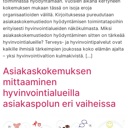
toiminnassa hyödyntämään. Vuosien aikana kertyneen
kokemuksen mukaan tässä on isoja eroja
organisaatioiden välillä. Kirjoituksessa pureudutaan
asiakaskokemustiedon hyödyntämisen toimintatapoihin
erityisesti hyvinvointialueiden näkökulmasta. Miksi
asiakaskokemustiedon hyödyntäminen sitten on tärkeää
hyvinvointialueille? Terveys- ja hyvinvointipalvelut ovat
kaikille ihmisiä tärkeimpien joukossa koko elämän ajalta
– yksi hyvinvointivaltion kulmakivistä. […]
Asiakaskokemuksen
mittaaminen
hyvinvointialueilla
asiakaspolun eri vaiheissa