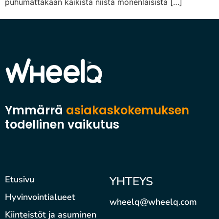
puhumattakaan kaikista niistä monenlaisista […]
Ymmärrä
asiakaskokemuksen
todellinen vaikutus
Etusivu
YHTEYS
Hyvinvointialueet
wheelq@wheelq.com
Kiinteistöt ja asuminen