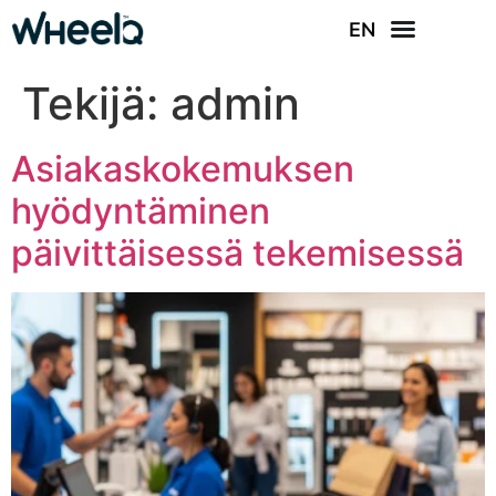
EN
Tekijä:
admin
Asiakaskokemuksen
hyödyntäminen
päivittäisessä tekemisessä