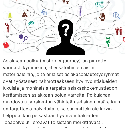
Asiakkaan polku (customer journey) on piirretty
varmasti kymmeniin, ellei satoihin erilaisiin
materiaaleihin, joita erilaiset asiakaspalautetyöryhmät
ovat työstäneet hahmottaakseen hyvinvointialueiden
lukuisia ja moninaisia tarpeita asiakaskokemustiedon
keräämiseen asiakkaan polun varrelta. Polkujahan
muodostuu ja rakentuu vähintään sellainen määrä kuin
on tarjottavia palveluita, eikä suunnittelu ole kovin
helppoa, kun pelkästään hyvinvointialueiden
”pääpalvelut” eroavat toisistaan merkittävästi,