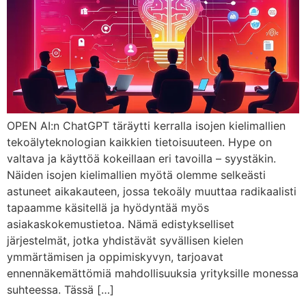
OPEN AI:n ChatGPT täräytti kerralla isojen kielimallien
tekoälyteknologian kaikkien tietoisuuteen. Hype on
valtava ja käyttöä kokeillaan eri tavoilla – syystäkin.
Näiden isojen kielimallien myötä olemme selkeästi
astuneet aikakauteen, jossa tekoäly muuttaa radikaalisti
tapaamme käsitellä ja hyödyntää myös
asiakaskokemustietoa. Nämä edistykselliset
järjestelmät, jotka yhdistävät syvällisen kielen
ymmärtämisen ja oppimiskyvyn, tarjoavat
ennennäkemättömiä mahdollisuuksia yrityksille monessa
suhteessa. Tässä […]