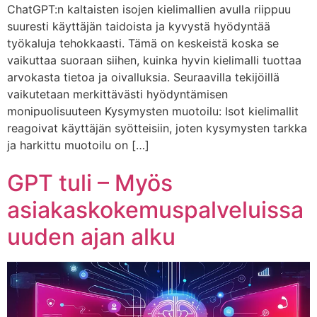
ChatGPT:n kaltaisten isojen kielimallien avulla riippuu
suuresti käyttäjän taidoista ja kyvystä hyödyntää
työkaluja tehokkaasti. Tämä on keskeistä koska se
vaikuttaa suoraan siihen, kuinka hyvin kielimalli tuottaa
arvokasta tietoa ja oivalluksia. Seuraavilla tekijöillä
vaikutetaan merkittävästi hyödyntämisen
monipuolisuuteen Kysymysten muotoilu: Isot kielimallit
reagoivat käyttäjän syötteisiin, joten kysymysten tarkka
ja harkittu muotoilu on […]
GPT tuli – Myös
asiakaskokemuspalveluissa
uuden ajan alku