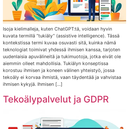
Isoja kielimalleja, kuten ChatGPT:tä, voidaan hyvin
kuvata termillä ”tukiäly” (assistive intelligence). Tässä
kontekstissa termi kuvaa osuvasti sitä, kuinka nämä
teknologiat toimivat yhdessä ihmisen kanssa, tarjoten
uudenlaisia apuvälineitä ja tukimuotoja, jotka eivät ole
aiemmin olleet mahdollisia. Tukiälyn konseptissa
korostuu ihmisen ja koneen välinen yhteistyö, jossa
tekoäly ei korvaa ihmistä, vaan täydentää ja vahvistaa
ihmisen kykyjä. Ihmisen […]
Tekoälypalvelut ja GDPR