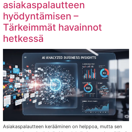
asiakaspalautteen
hyödyntämisen –
Tärkeimmät havainnot
hetkessä
Asiakaspalautteen kerääminen on helppoa, mutta sen