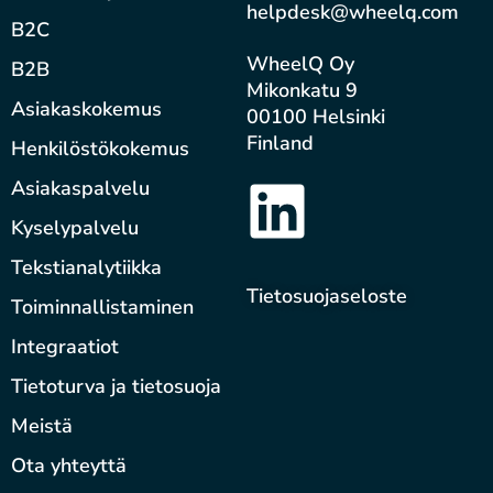
helpdesk@wheelq.com
B2C
WheelQ Oy
B2B
Mikonkatu 9
Asiakaskokemus
00100 Helsinki
Finland
Henkilöstökokemus
Asiakaspalvelu
Kyselypalvelu
Tekstianalytiikka
Tietosuojaseloste
Toiminnallistaminen
Integraatiot
Tietoturva ja tietosuoja
Meistä
Ota yhteyttä