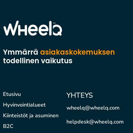
Ymmärrä
asiakaskokemuksen
todellinen vaikutus
Etusivu
YHTEYS
Hyvinvointialueet
wheelq@wheelq.com
Kiinteistöt ja asuminen
helpdesk@wheelq.com
B2C