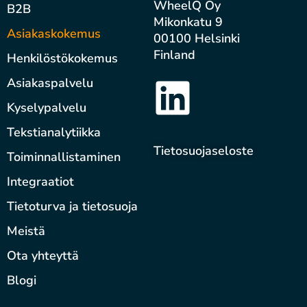
WheelQ Oy
B2B
Mikonkatu 9
Asiakaskokemus
00100 Helsinki
Finland
Henkilöstökokemus
Asiakaspalvelu
Kyselypalvelu
Tekstianalytiikka
Tietosuojaseloste
Toiminnallistaminen
Integraatiot
Tietoturva ja tietosuoja
Meistä
Ota yhteyttä
Blogi