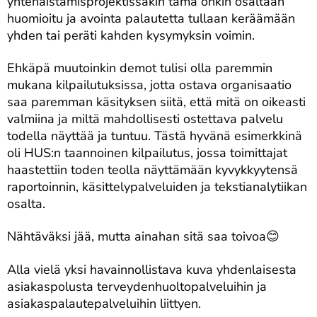
yhtenäistämisprojektissakin tämä onkin osaltaan
huomioitu ja avointa palautetta tullaan keräämään
yhden tai peräti kahden kysymyksin voimin.
Ehkäpä muutoinkin demot tulisi olla paremmin
mukana kilpailutuksissa, jotta ostava organisaatio
saa paremman käsityksen siitä, että mitä on oikeasti
valmiina ja miltä mahdollisesti ostettava palvelu
todella näyttää ja tuntuu. Tästä hyvänä esimerkkinä
oli HUS:n taannoinen kilpailutus, jossa toimittajat
haastettiin toden teolla näyttämään kyvykkyytensä
raportoinnin, käsittelypalveluiden ja tekstianalytiikan
osalta.
Nähtäväksi jää, mutta ainahan sitä saa toivoa😊
Alla vielä yksi havainnollistava kuva yhdenlaisesta
asiakaspolusta terveydenhuoltopalveluihin ja
asiakaspalautepalveluihin liittyen.