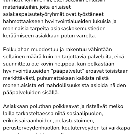
materiaaleihin, joita erilaiset
asiakaspalautetyöryhmät ovat työstäneet
hahmottaakseen hyvinvointialueiden lukuisia ja
moninaisia tarpeita asiakaskokemustiedon
keräämiseen asiakkaan polun varrelta.
Polkujahan muodostuu ja rakentuu vähintään
sellainen määrä kuin on tarjottavia palveluita, eikä
suunnittelu ole kovin helppoa, kun pelkästään
hyvinvointialueiden ”pääpalvelut” eroavat toisistaan
merkittävästi, puhumattakaan kaikista niistä
monenlaisista eri mahdollisuuksista asioida näiden
pääpalveluiden sisällä.
Asiakkaan poluthan poikkeavat ja risteävät melko
lailla tarkasteltaessa niitä sosiaalipuolen,
erikoissairaanhoidon, pelastustoimen,
perusterveydenhuollon, kouluterveyden tai vaikkapa