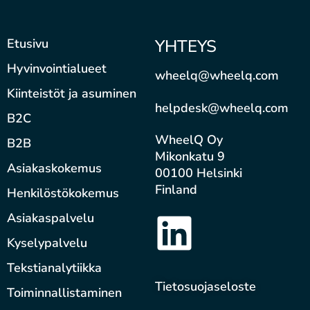
Etusivu
YHTEYS
Hyvinvointialueet
wheelq@wheelq.com
Kiinteistöt ja asuminen
helpdesk@wheelq.com
B2C
WheelQ Oy
B2B
Mikonkatu 9
Asiakaskokemus
00100 Helsinki
Finland
Henkilöstökokemus
Asiakaspalvelu
Kyselypalvelu
Tekstianalytiikka
Tietosuojaseloste
Toiminnallistaminen