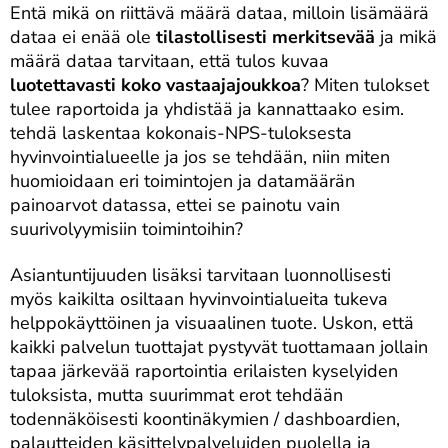
Entä mikä on riittävä määrä dataa, milloin lisämäärä
dataa ei enää ole
tilastollisesti merkitsevää
ja mikä
määrä dataa tarvitaan, että tulos kuvaa
luotettavasti koko vastaajajoukkoa
? Miten tulokset
tulee raportoida ja yhdistää ja kannattaako esim.
tehdä laskentaa kokonais-NPS-tuloksesta
hyvinvointialueelle ja jos se tehdään, niin miten
huomioidaan eri toimintojen ja datamäärän
painoarvot datassa, ettei se painotu vain
suurivolyymisiin toimintoihin?
Asiantuntijuuden lisäksi tarvitaan luonnollisesti
myös kaikilta osiltaan hyvinvointialueita tukeva
helppokäyttöinen ja visuaalinen tuote. Uskon, että
kaikki palvelun tuottajat pystyvät tuottamaan jollain
tapaa järkevää raportointia erilaisten kyselyiden
tuloksista, mutta suurimmat erot tehdään
todennäköisesti koontinäkymien / dashboardien,
palautteiden käsittelypalveluiden puolella ja