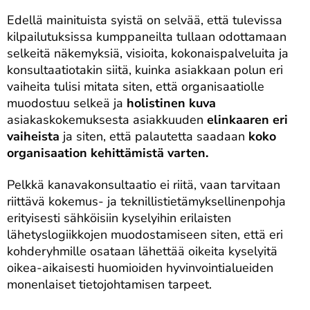
Edellä mainituista syistä on selvää, että tulevissa
kilpailutuksissa kumppaneilta tullaan odottamaan
selkeitä näkemyksiä, visioita, kokonaispalveluita ja
konsultaatiotakin siitä, kuinka asiakkaan polun eri
vaiheita tulisi mitata siten, että organisaatiolle
muodostuu selkeä ja
holistinen
kuva
asiakaskokemuksesta asiakkuuden
elinkaaren eri
vaiheista
ja siten, että palautetta saadaan
koko
organisaation kehittämistä varten.
Pelkkä kanavakonsultaatio ei riitä, vaan tarvitaan
riittävä kokemus- ja teknillistietämyksellinenpohja
erityisesti sähköisiin kyselyihin erilaisten
lähetyslogiikkojen muodostamiseen siten, että eri
kohderyhmille osataan lähettää oikeita kyselyitä
oikea-aikaisesti huomioiden hyvinvointialueiden
monenlaiset tietojohtamisen tarpeet.