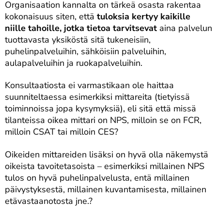
Organisaation kannalta on tärkeä osasta rakentaa
kokonaisuus siten, että
tuloksia kertyy kaikille
niille tahoille, jotka tietoa tarvitsevat
aina palvelun
tuottavasta yksiköstä sitä tukeneisiin,
puhelinpalveluihin, sähköisiin palveluihin,
aulapalveluihin ja ruokapalveluihin.
Konsultaatiosta ei varmastikaan ole haittaa
suunniteltaessa esimerkiksi mittareita (tietyissä
toiminnoissa jopa kysymyksiä), eli sitä että missä
tilanteissa oikea mittari on NPS, milloin se on FCR,
milloin CSAT tai milloin CES?
Oikeiden mittareiden lisäksi on hyvä olla näkemystä
oikeista tavoitetasoista – esimerkiksi millainen NPS
tulos on hyvä puhelinpalvelusta, entä millainen
päivystyksestä, millainen kuvantamisesta, millainen
etävastaanotosta jne.?