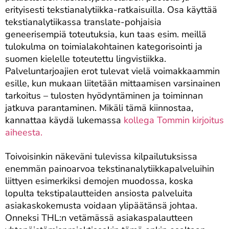
erityisesti tekstianalytiikka-ratkaisuilla. Osa käyttää
tekstianalytiikassa translate-pohjaisia
geneerisempiä toteutuksia, kun taas esim. meillä
tulokulma on toimialakohtainen kategorisointi ja
suomen kielelle toteutettu lingvistiikka.
Palveluntarjoajien erot tulevat vielä voimakkaammin
esille, kun mukaan liitetään mittaamisen varsinainen
tarkoitus – tulosten hyödyntäminen ja toiminnan
jatkuva parantaminen. Mikäli tämä kiinnostaa,
kannattaa käydä lukemassa
kollega Tommin kirjoitus
aiheesta.
Toivoisinkin näkeväni tulevissa kilpailutuksissa
enemmän painoarvoa tekstinanalytiikkapalveluihin
liittyen esimerkiksi demojen muodossa, koska
lopulta tekstipalautteiden ansiosta palveluita
asiakaskokemusta voidaan ylipäätänsä johtaa.
Onneksi THL:n vetämässä asiakaspalautteen