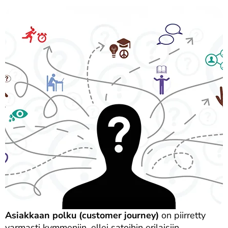
Asiakkaan polku (customer journey)
on piirretty
varmasti kymmeniin, ellei satoihin erilaisiin