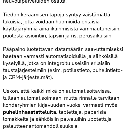
neuvolapalveluiden osalta.
Tiedon keräämisen tapoja syntyy väistämättä
lukuisia, jotta voidaan huomioida erilaisia
käyttäjäryhmiä aina ikäihmisistä vammautuneisiin,
puolesta asiointiin, lapsiin ja ns. perusaikuisiin.
Pääpaino luotettavan datamäärän saavuttamiseksi
haetaan varmasti automatisoiduilla ja sähköisillä
kyselyillä, jotka on integroitu useisiin erilaisiin
taustajärjestelmiin (esim. potilastieto, puhelintieto-
ja CRM-järjestelmät).
Uskon, että kaikki mikä on automatisoitavissa,
tullaan automatisoimaan, mutta rinnalle tarvitaan
kohderyhmien kirjavuuden vuoksi varmasti myös
puhelinhaastatteluita
, tabletteja, paperisia
lomakkeita ja sähköisiin palveluihin upotettuja
palautteenantomahdollisuuksia.