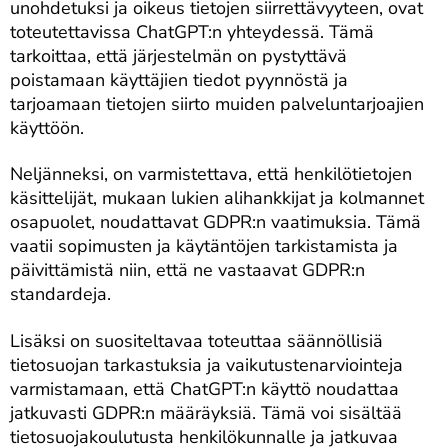
unohdetuksi ja oikeus tietojen siirrettävyyteen, ovat
toteutettavissa ChatGPT:n yhteydessä. Tämä
tarkoittaa, että järjestelmän on pystyttävä
poistamaan käyttäjien tiedot pyynnöstä ja
tarjoamaan tietojen siirto muiden palveluntarjoajien
käyttöön.
Neljänneksi, on varmistettava, että henkilötietojen
käsittelijät, mukaan lukien alihankkijat ja kolmannet
osapuolet, noudattavat GDPR:n vaatimuksia. Tämä
vaatii sopimusten ja käytäntöjen tarkistamista ja
päivittämistä niin, että ne vastaavat GDPR:n
standardeja.
Lisäksi on suositeltavaa toteuttaa säännöllisiä
tietosuojan tarkastuksia ja vaikutustenarviointeja
varmistamaan, että ChatGPT:n käyttö noudattaa
jatkuvasti GDPR:n määräyksiä. Tämä voi sisältää
tietosuojakoulutusta henkilökunnalle ja jatkuvaa