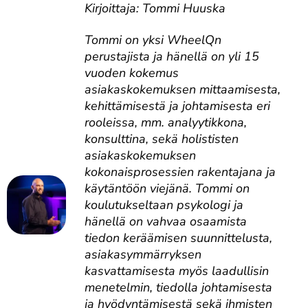
Kirjoittaja: Tommi Huuska
Tommi on yksi WheelQn
perustajista ja hänellä on yli 15
vuoden kokemus
asiakaskokemuksen mittaamisesta,
kehittämisestä ja johtamisesta eri
rooleissa, mm. analyytikkona,
konsulttina, sekä holististen
asiakaskokemuksen
kokonaisprosessien rakentajana ja
käytäntöön viejänä. Tommi on
koulutukseltaan psykologi ja
hänellä on vahvaa osaamista
tiedon keräämisen suunnittelusta,
asiakasymmärryksen
kasvattamisesta myös laadullisin
menetelmin, tiedolla johtamisesta
ja hyödyntämisestä sekä ihmisten