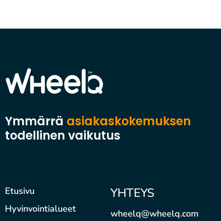
Ymmärrä
asiakaskokemuksen
todellinen vaikutus
Etusivu
YHTEYS
Hyvinvointialueet
wheelq@wheelq.com