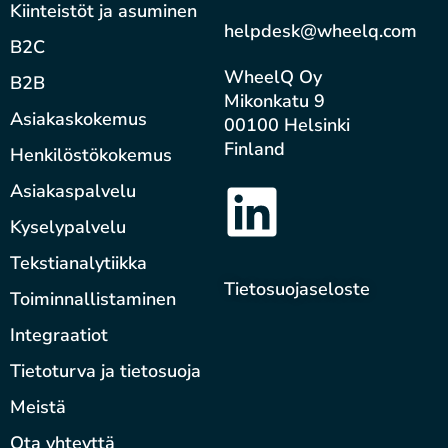
Kiinteistöt ja asuminen
helpdesk@wheelq.com
B2C
WheelQ Oy
B2B
Mikonkatu 9
Asiakaskokemus
00100 Helsinki
Finland
Henkilöstökokemus
Asiakaspalvelu
Kyselypalvelu
Tekstianalytiikka
Tietosuojaseloste
Toiminnallistaminen
Integraatiot
Tietoturva ja tietosuoja
Meistä
Ota yhteyttä