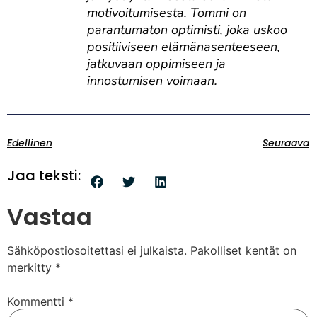
motivoitumisesta. Tommi on
parantumaton optimisti, joka uskoo
positiiviseen elämänasenteeseen,
jatkuvaan oppimiseen ja
innostumisen voimaan.
Edellinen
Seuraava
Jaa teksti:
Vastaa
Sähköpostiosoitettasi ei julkaista.
Pakolliset kentät on
merkitty
*
Kommentti
*