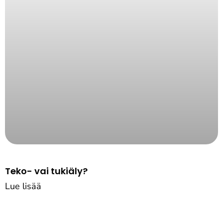
Teko- vai tukiäly?
Lue lisää