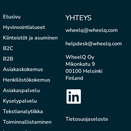
Etusivu
YHTEYS
Hyvinvointialueet
wheelq@wheelq.com
Kiinteistöt ja asuminen
helpdesk@wheelq.com
B2C
WheelQ Oy
B2B
Mikonkatu 9
Asiakaskokemus
00100 Helsinki
Finland
Henkilöstökokemus
Asiakaspalvelu
Kyselypalvelu
Tekstianalytiikka
Tietosuojaseloste
Toiminnallistaminen