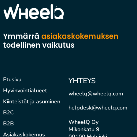
Ymmärrä
asiakaskokemuksen
todellinen vaikutus
Etusivu
YHTEYS
Hyvinvointialueet
wheelq@wheelq.com
Kiinteistöt ja asuminen
helpdesk@wheelq.com
B2C
WheelQ Oy
B2B
Mikonkatu 9
Asiakaskokemus
00100 Helsinki